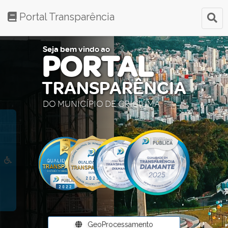
Portal Transparência
Seja bem vindo ao
PORTAL
TRANSPARÊNCIA
DO MUNICÍPIO DE CRICIÚMA
GeoProcessamento