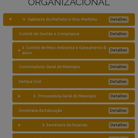
ORGANIZACIONAL
Gabinete do Prefeito e Vice-Prefeito
Detalhes
Comitê de Gestão e Compliance
Detalhes
Comitê de Meio Ambiente e Saneamento B
Detalhes
ásico
Controladoria-Geral do Município
Detalhes
Defesa Civil
Detalhes
Procuradoria Geral do Município
Detalhes
Secretaria da Educação
Detalhes
Secretaria da Fazenda
Detalhes