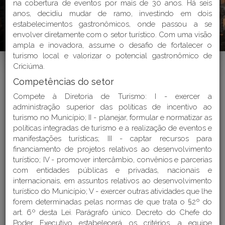
na cobertura de eventos por mais de 30 anos. Há seis
anos, decidiu mudar de ramo, investindo em dois
Endereços e Telefones
estabelecimentos gastronômicos, onde passou a se
envolver diretamente com o setor turístico. Com uma visão
Perguntas Frequentes - FAQ
ampla e inovadora, assume o desafio de fortalecer o
turismo local e valorizar o potencial gastronômico de
Criciúma.
Competências do setor
Compete à Diretoria de Turismo: I - exercer a
Home
>
Institucional > Estrutura Organizacional
administração superior das políticas de incentivo ao
turismo no Município; II - planejar, formular e normatizar as
políticas integradas de turismo e a realização de eventos e
manifestações turísticas; III - captar recursos para
ESTRUTURA
financiamento de projetos relativos ao desenvolvimento
turístico; IV - promover intercâmbio, convênios e parcerias
ORGANIZACIONAL DA
com entidades públicas e privadas, nacionais e
PREFEITURA MUNICIPAL DE
internacionais, em assuntos relativos ao desenvolvimento
turístico do Município; V - exercer outras atividades que lhe
CRICIÚMA
forem determinadas pelas normas de que trata o §2º do
art. 6º desta Lei. Parágrafo único. Decreto do Chefe do
Última atualização: 25/03/2026
Poder Executivo estabelecerá os critérios, a equipe