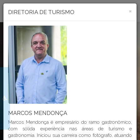
Portal Transparência
×
DIRETORIA DE TURISMO
Seja bem vindo ao
PORTAL
TRANSPARÊNCIA
DO MUNICÍPIO DE CRICIÚMA
MARCOS MENDONÇA
Marcos Mendonça é empresário do ramo gastronômico,
com sólida experiência nas áreas de turismo e
gastronomia. Iniciou sua carreira como fotógrafo, atuando
GeoProcessamento