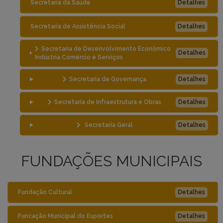
Secretaria da Saúde
Detalhes
Secretaria de Assistência Social
Detalhes
Secretaria de Desenvolvimento Econômico
Detalhes
Indústria Comércio e Serviços
Secretaria de Governança
Detalhes
Secretaria de Infraestrutura e Obras
Detalhes
Secretaria Geral
Detalhes
FUNDAÇÕES MUNICIPAIS
Fundação Cultural
Detalhes
Funcação Municipal do Esportes
Detalhes