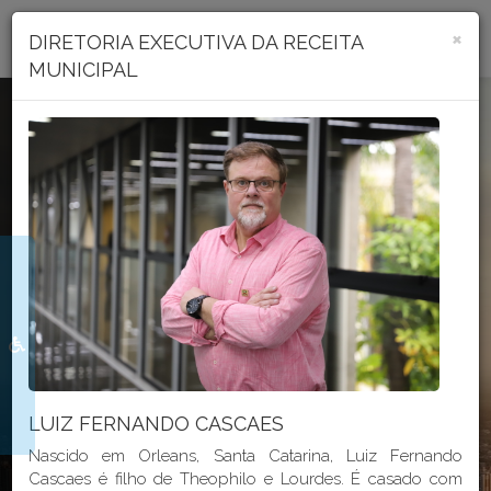
Portal Transparência
×
DIRETORIA EXECUTIVA DA RECEITA
MUNICIPAL
Seja bem vindo ao
PORTAL
TRANSPARÊNCIA
DO MUNICÍPIO DE CRICIÚMA
LUIZ FERNANDO CASCAES
Nascido em Orleans, Santa Catarina, Luiz Fernando
Cascaes é filho de Theophilo e Lourdes. É casado com
GeoProcessamento