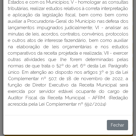
Secretaria da Saúde
Detalhes
Estados e com os Municípios; V - homologar as consultas
tributárias, realizar estudos relativos à correta interpretação
e aplicação da legislação fiscal, bem como bem como
Secretaria de Assistência Social
Detalhes
auxiliar a Procuradoria-Geral do Município nas defesa dos
lançamentos impugnados judicialmente; VI - analisar as
Secretaria de Desenvolvimento Econômico
Detalhes
minutas de leis, acordos, contratos, convênios, protocolos
Indústria Comércio e Serviços
e outros atos de interesse fazendário, bem como auxiliar
na elaboração de leis orçamentárias e nos estudos
Secretaria de Governança
Detalhes
comparativos da receita projetada e realizada; VII - exercer
outras atividades que lhe forem determinadas pelas
Secretaria de Infraestrutura e Obras
Detalhes
normas de que trata o §2º do art. 6º desta Lei. Parágrafo
único. Em atenção ao disposto nos artigos 3º e 31 da Lei
Secretaria Geral
Detalhes
Complementar nº 507, de 18 de novembro de 2022, a
função de Diretor Executivo da Receita Municipal será
exercida por servidor estável ocupante do cargo de
FUNDAÇÕES MUNICIPAIS
Auditor Fiscal da Receita Municipal - AFRM. (Redação
acrescida pela Lei Complementar nº 592/2024)
Fundação Cultural
Detalhes
Fechar
Funcação Municipal do Esportes
Detalhes