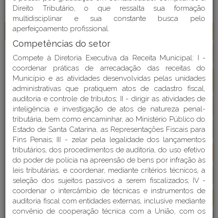
ORGANIZACIONAL
Direito Tributário, o que ressalta sua formação
multidisciplinar e sua constante busca pelo
aperfeiçoamento profissional.
Gabinete do Prefeito e Vice-Prefeito
Detalhes
Competências do setor
Comitê de Gestão e Compliance
Detalhes
Compete à Diretoria Executiva da Receita Municipal: I -
coordenar práticas de arrecadação das receitas do
Comitê de Meio Ambiente e Saneamento B
Município e as atividades desenvolvidas pelas unidades
Detalhes
ásico
administrativas que pratiquem atos de cadastro fiscal,
auditoria e controle de tributos; II - dirigir as atividades de
Controladoria-Geral do Município
Detalhes
inteligência e investigação de atos de natureza penal-
tributária, bem como encaminhar, ao Ministério Público do
Estado de Santa Catarina, as Representações Fiscais para
Defesa Civil
Detalhes
Fins Penais; III - zelar pela legalidade dos lançamentos
tributários, dos procedimentos de auditoria, do uso efetivo
Procuradoria Geral do Município
Detalhes
do poder de polícia na apreensão de bens por infração às
leis tributárias, e coordenar, mediante critérios técnicos, a
Secretaria da Educação
Detalhes
seleção dos sujeitos passivos a serem fiscalizados; IV -
coordenar o intercâmbio de técnicas e instrumentos de
Secretaria da Fazenda
Detalhes
auditoria fiscal com entidades externas, inclusive mediante
convênio de cooperação técnica com a União, com os