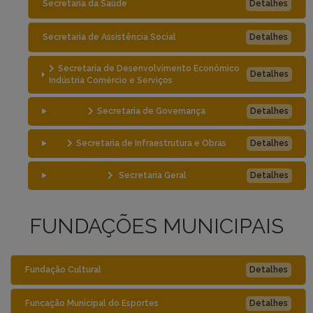
Secretaria da Saúde
Detalhes
Secretaria de Assistência Social
Detalhes
Secretaria de Desenvolvimento Econômico
Detalhes
Indústria Comércio e Serviços
Secretaria de Governança
Detalhes
Secretaria de Infraestrutura e Obras
Detalhes
Secretaria Geral
Detalhes
FUNDAÇÕES MUNICIPAIS
Fundação Cultural
Detalhes
Funcação Municipal do Esportes
Detalhes