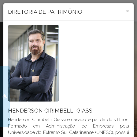
Portal Transparência
×
DIRETORIA DE PATRIMÔNIO
Seja bem vindo ao
PORTAL
TRANSPARÊNCIA
DO MUNICÍPIO DE CRICIÚMA
HENDERSON CIRIMBELLI GIASSI
Henderson Cirimbelli Giassi é casado e pai de dois filhos.
Formado em Administração de Empresas pela
Universidade do Extremo Sul Catarinense (UNESC), possui
GeoProcessamento