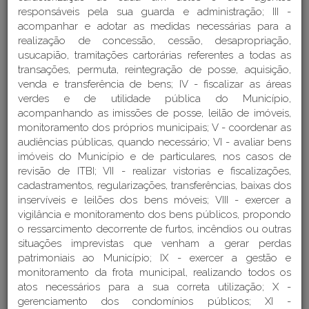
responsáveis pela sua guarda e administração; III -
acompanhar e adotar as medidas necessárias para a
realização de concessão, cessão, desapropriação,
usucapião, tramitações cartorárias referentes a todas as
transações, permuta, reintegração de posse, aquisição,
venda e transferência de bens; IV - fiscalizar as áreas
verdes e de utilidade pública do Município,
acompanhando as imissões de posse, leilão de imóveis,
monitoramento dos próprios municipais; V - coordenar as
audiências públicas, quando necessário; VI - avaliar bens
imóveis do Município e de particulares, nos casos de
revisão de ITBI; VII - realizar vistorias e fiscalizações,
cadastramentos, regularizações, transferências, baixas dos
inservíveis e leilões dos bens móveis; VIII - exercer a
vigilância e monitoramento dos bens públicos, propondo
o ressarcimento decorrente de furtos, incêndios ou outras
situações imprevistas que venham a gerar perdas
Acesso à legislação vigente
patrimoniais ao Município; IX - exercer a gestão e
monitoramento da frota municipal, realizando todos os
DETALHES DA ESTRUTURA
atos necessários para a sua correta utilização; X -
gerenciamento dos condomínios públicos; XI -