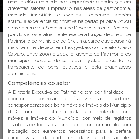
uma trajetória marcada pela experiência e dedicação em
diferentes setores. Empresário nas áreas de gastronomia,
Endereços e Telefones
mercado imobiliário e eventos, Henderson também
acumula experiência significativa na gestão pública. Atuou
Perguntas Frequentes - FAQ
como gerente na Secretaria de Desenvolvimento Regional
por dois anos e, atualmente, exerce a função de diretor de
Patrimônio do Município de Criciúma, cargo que ocupa há
mais de uma década, em três gestões do prefeito Clésio
Salvaro. Entre 2009 e 2015, foi gerente de Patrimônio do
município, destacando-se pela gestão eficiente e
Home
>
Institucional > Estrutura Organizacional
transparente de bens públicos e pela organização
administrativa.
Competências do setor
ESTRUTURA
A Diretoria Executiva de Patrimônio tem por finalidade: I -
coordenar, controlar e fiscalizar as atividades
ORGANIZACIONAL DA
correspondentes aos bens móveis e imóveis do Município
PREFEITURA MUNICIPAL DE
de Criciúma; II - efetuar a gestão e controle dos bens
móveis e imóveis do Município, por meio de registros
CRICIÚMA
analíticos de todos os bens de caráter permanente, com
indicação dos elementos necessários para a perfeita
Última atualização: 25/03/2026
caracterização de cada um deles e dos agentes