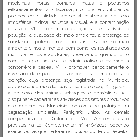
ORGANIZACIONAL
medicinais, hortas, pomares, matas e pequenos
reflorestamentos; VI - fiscalizar, monitorar e controlar os
padrões de qualidade ambiental relativos à poluição
Gabinete do Prefeito e Vice-Prefeito
Detalhes
atmosférica, hídrica, acústica e visual, e a contaminação
dos solos; VII - informar a população sobre os níveis de
Comitê de Gestão e Compliance
Detalhes
poluição, a qualidade do meio ambiente, a presença de
substâncias potencialmente nocivas à saúde, no meio
Comitê de Meio Ambiente e Saneamento B
ambiente e nos alimentos, bem como, os resultados dos
Detalhes
ásico
monitoramentos e auditorias, preservando, quando for o
caso, o sigilo industrial e administrativo e evitando a
Controladoria-Geral do Município
Detalhes
concorrência desleal; VIII - promover periodicamente o
inventário de espécies raras endêmicas e ameaçadas de
extinção, cuja presença seja registrada no Município,
Defesa Civil
Detalhes
estabelecendo medidas para a sua proteção; IX - garantir
a proteção dos animais selvagens e domésticos; X -
Procuradoria Geral do Município
Detalhes
disciplinar e cadastrar as atividades dos setores produtivos
que operem no Município, passíveis de poluição ou
Secretaria da Educação
Detalhes
degradação ambiental. Parágrafo único. As demais
competências da Diretoria do Meio Ambiente estão
Secretaria da Fazenda
Detalhes
previstas na Lei Complementar nº 446/2021, podendo
exercer outras que lhe forem atribuídas por lei ou Decreto.