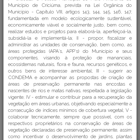
Município de Criciúma, prevista na Lei Orgânica do
Município - Capítulo VIII, artigos 143, 144, 145, 146, 147,
fundamentada em modelo ecologicamente sustentável,
economicamente viável e socialmente justo, bem como,
realizar estudos e projetos para elaborá-la, aperfeiçoá-la,
subsidiá-la e implementá-la; II - propor, fiscalizar e
administrar as unidades de conservação, bem como, as
áreas protegidas (APA`s, APP`s) do Município e seus
componentes, visando à proteção de mananciais,
ecossistemas naturais, flora e fauna, recursos genéticos, e
outros bens de interesse ambiental; III - sugerir ao
CONDEMA e acompanhar as propostas de criação de
áreas de preservação permanente nas encostas e
nascentes de rios e matas nativas, respeitada a legislação
vigente; IV - estimular e contribuir para a recuperação da
vegetação em áreas urbanas, objetivando especialmente a
consecução de índices mínimos de cobertura vegetal; V -
Acesso à legislação vigente
colaborar tecnicamente, sempre que possível, com os
respectivos proprietários na conservação de áreas de
DETALHES DA ESTRUTURA
vegetação declaradas de preservação permanente, assim
como incentivar o desenvolvimento de jardins, plantas