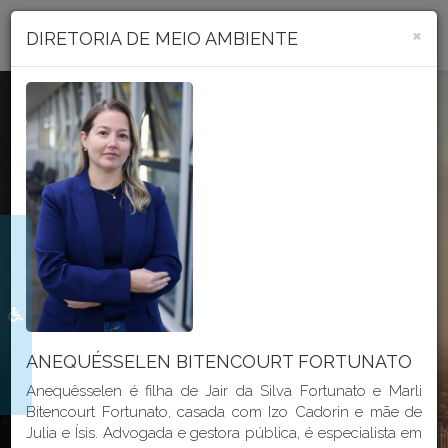
Portal Transparência
×
DIRETORIA DE MEIO AMBIENTE
Seja bem vindo ao
PORTAL
TRANSPARÊNCIA
DO MUNICÍPIO DE CRICIÚMA
ANEQUÉSSELEN BITENCOURT FORTUNATO
Anequêsselen é filha de Jair da Silva Fortunato e Marli
Bitencourt Fortunato, casada com Izo Cadorin e mãe de
Julia e Ísis. Advogada e gestora pública, é especialista em
GeoProcessamento