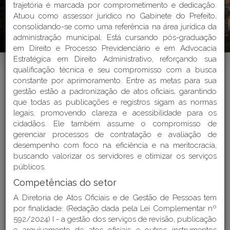
trajetória é marcada por comprometimento e dedicação.
Atuou como assessor jurídico no Gabinete do Prefeito,
Endereços e Telefones
consolidando-se como uma referência na área jurídica da
administração municipal. Está cursando pós-graduação
Perguntas Frequentes - FAQ
em Direito e Processo Previdenciário e em Advocacia
Estratégica em Direito Administrativo, reforçando sua
qualificação técnica e seu compromisso com a busca
constante por aprimoramento. Entre as metas para sua
gestão estão a padronização de atos oficiais, garantindo
que todas as publicações e registros sigam as normas
Home
>
Institucional > Estrutura Organizacional
legais, promovendo clareza e acessibilidade para os
cidadãos. Ele também assume o compromisso de
gerenciar processos de contratação e avaliação de
desempenho com foco na eficiência e na meritocracia,
ESTRUTURA
buscando valorizar os servidores e otimizar os serviços
ORGANIZACIONAL DA
públicos.
Competências do setor
PREFEITURA MUNICIPAL DE
A Diretoria de Atos Oficiais e de Gestão de Pessoas tem
CRICIÚMA
por finalidade: (Redação dada pela Lei Complementar nº
592/2024) I - a gestão dos serviços de revisão, publicação
Última atualização: 25/03/2026