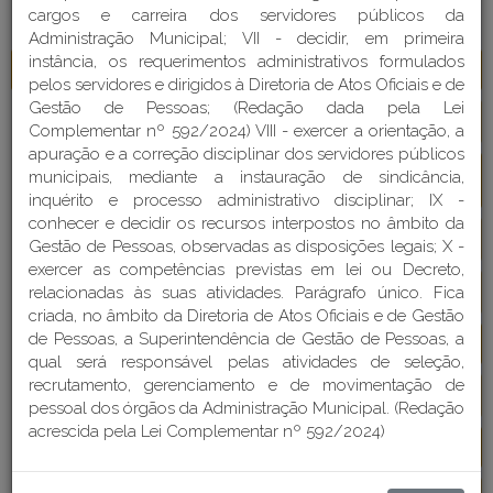
ORGANIZACIONAL
cargos e carreira dos servidores públicos da
Administração Municipal; VII - decidir, em primeira
instância, os requerimentos administrativos formulados
Gabinete do Prefeito e Vice-Prefeito
Detalhes
pelos servidores e dirigidos à Diretoria de Atos Oficiais e de
Gestão de Pessoas; (Redação dada pela Lei
Comitê de Gestão e Compliance
Detalhes
Complementar nº 592/2024) VIII - exercer a orientação, a
apuração e a correção disciplinar dos servidores públicos
Comitê de Meio Ambiente e Saneamento B
municipais, mediante a instauração de sindicância,
Detalhes
ásico
inquérito e processo administrativo disciplinar; IX -
conhecer e decidir os recursos interpostos no âmbito da
Controladoria-Geral do Município
Detalhes
Gestão de Pessoas, observadas as disposições legais; X -
exercer as competências previstas em lei ou Decreto,
relacionadas às suas atividades. Parágrafo único. Fica
Defesa Civil
Detalhes
criada, no âmbito da Diretoria de Atos Oficiais e de Gestão
de Pessoas, a Superintendência de Gestão de Pessoas, a
Procuradoria Geral do Município
Detalhes
qual será responsável pelas atividades de seleção,
recrutamento, gerenciamento e de movimentação de
Secretaria da Educação
Detalhes
pessoal dos órgãos da Administração Municipal. (Redação
acrescida pela Lei Complementar nº 592/2024)
Secretaria da Fazenda
Detalhes