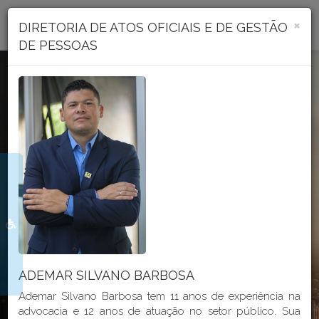
Portal Transparência
×
DIRETORIA DE ATOS OFICIAIS E DE GESTÃO
DE PESSOAS
Seja bem vindo ao
PORTAL
TRANSPARÊNCIA
DO MUNICÍPIO DE CRICIÚMA
ADEMAR SILVANO BARBOSA
Ademar Silvano Barbosa tem 11 anos de experiência na
advocacia e 12 anos de atuação no setor público. Sua
GeoProcessamento