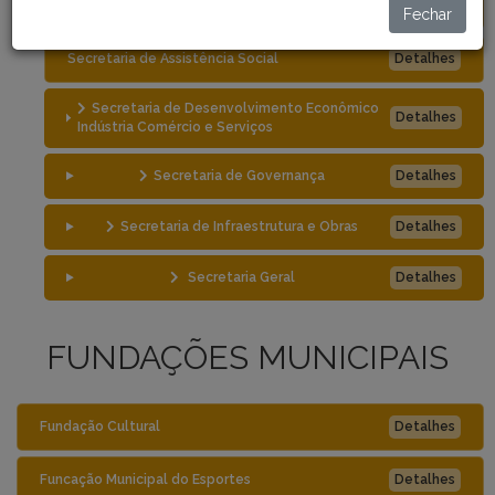
Secretaria da Saúde
Detalhes
Fechar
Secretaria de Assistência Social
Detalhes
Secretaria de Desenvolvimento Econômico
Detalhes
Indústria Comércio e Serviços
Secretaria de Governança
Detalhes
Secretaria de Infraestrutura e Obras
Detalhes
Secretaria Geral
Detalhes
FUNDAÇÕES MUNICIPAIS
Fundação Cultural
Detalhes
Funcação Municipal do Esportes
Detalhes