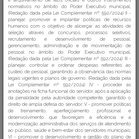
e arquivamento de atos oficiais e outros instrumentos
normativos no âmbito do Poder Executivo municipal;
(Redação dada pela Lei Complementar nº 592/2024) II -
planejar, promover e implantar políticas de recursos
humanos com o objetivo de alicerçar as atividades de
seleção através de concursos, processos seletivos,
recrutamento e desenvolvimento de pessoal,
gerenciamento, administração e de movimentação de
pessoal no âmbito do Poder Executivo municipal;
(Redação dada pela Lei Complementar nº 592/2024) III -
planejar, controlar e ordenar despesas referentes ao
custeio de pessoal, garantindo a observância das normas
legais vigentes e planos de governo; (Redação dada pela
Lei Complementar nº 592/2024) IV - proceder as
anotações na ficha funcional do servidor, após a aplicação
da penalidade pela autoridade competente, garantido o
direito de ampla defesa do servidor; V - promover políticas
de treinamento, aperfeiçoamento profissional e
Acesso à legislação vigente
desenvolvimento que favoreçam a eficiência e a
modernização administrativa dos serviços de atendimento
DETALHES DA ESTRUTURA
ao público, saúde e bem-estar dos servidores municipais;
VI - promover o desenvolvimento e gestão do plano de